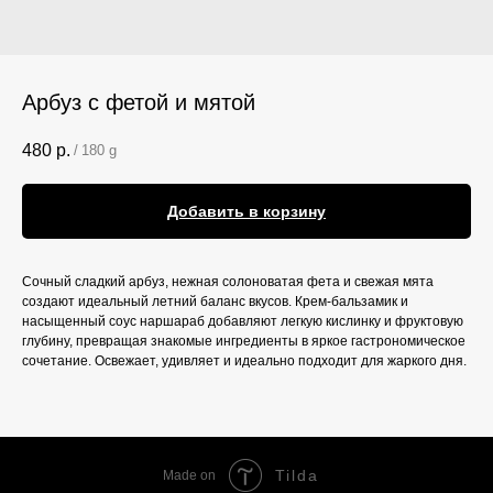
Арбуз с фетой и мятой
480
р.
/
180 g
Добавить в корзину
Сочный сладкий арбуз, нежная солоноватая фета и свежая мята
создают идеальный летний баланс вкусов. Крем-бальзамик и
насыщенный соус наршараб добавляют легкую кислинку и фруктовую
глубину, превращая знакомые ингредиенты в яркое гастрономическое
сочетание. Освежает, удивляет и идеально подходит для жаркого дня.
Tilda
Made on