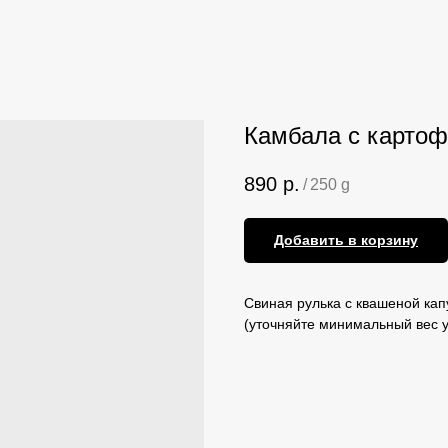
Камбала с карто
890
р.
/
250 g
Добавить в корзину
Свиная рулька с квашеной ка
(уточняйте минимальный вес 