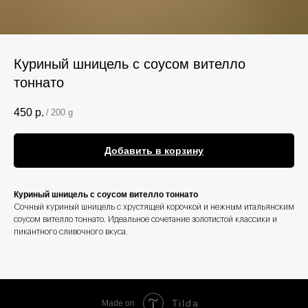
Куриный шницель с соусом вителло
тоннато
450
р.
/
200 g
Добавить в корзину
Куриный шницель с соусом вителло тоннато
Сочный куриный шницель с хрустящей корочкой и нежным итальянским
соусом вителло тоннато. Идеальное сочетание золотистой классики и
пикантного сливочного вкуса.
Tilda
Made on